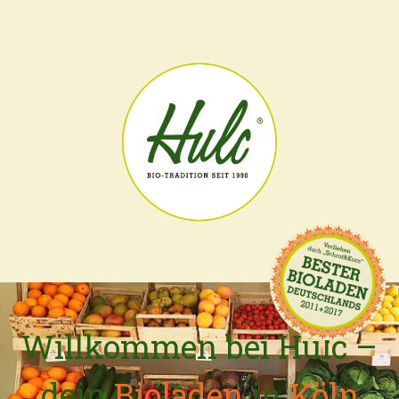
START
HULC-KARTE
HISTORIE
KONTAKT
Willkommen bei Hulc –
dein
Bioladen
in
Köln