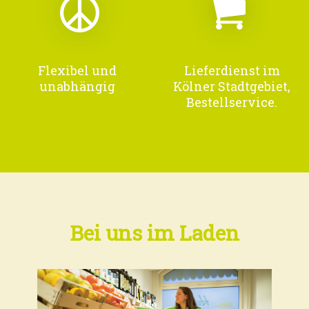
Flexibel und
Lieferdienst im
unabhängig
Kölner Stadtgebiet,
Bestellservice.
Bei uns im Laden