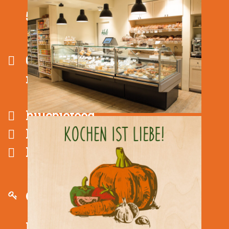
50672 Köln
0221 / 510 16 66
mail@hulc.de
hulcbiofood
hulcbiofood
hulcbiofoodkoeln
Öffnungszeiten
Montag bis Freitag