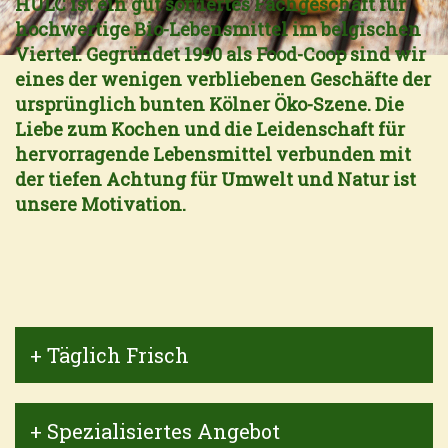
HULC ist ein gut sortiertes Fachgeschäft für
hochwertige Bio-Lebensmittel im belgischen
Viertel. Gegründet 1990 als Food-Coop sind wir
eines der wenigen verbliebenen Geschäfte der
ursprünglich bunten Kölner Öko-Szene. Die
Liebe zum Kochen und die Leidenschaft für
hervorragende Lebensmittel verbunden mit
der tiefen Achtung für Umwelt und Natur ist
unsere Motivation.
+ Täglich Frisch
+ Spezialisiertes Angebot
Bei HULC findest du alles für den täglichen