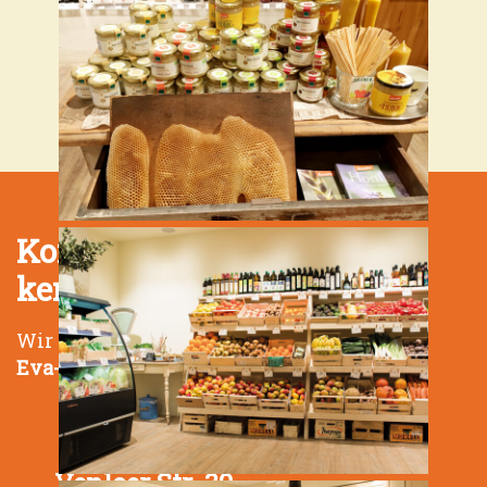
Komm vorbei - lern uns
kennen!
Wir freuen uns,
Eva-Maria Eckert und Linda Mohaupt
Venloer Str. 30